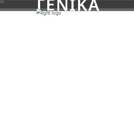
ΓΕΝΙΚΑ
Α.Ο. ΚΑΛΛΙΣΤΟΣ
5 ΔΕΚΕΜΒΡΙΟΥ, 2017
ΣΧΟΛΙΚΟΣ
ΕΚΦΟΒΙΣΜΟΣ: ΤΑ
ΣΗΜΑΔΙΑ ΤΟΥ
BULLYING ΣΤΟ
ΠΑΙΔΙ – ΤΙ ΝΑ
ΚΑΝΕΤΕ
Ο σχολικός εκφοβισμός, ή αλλιώς
bullying είναι ένα συχνό φαινόμενο
που προκαλεί μεγάλο άγχος τόσο στα