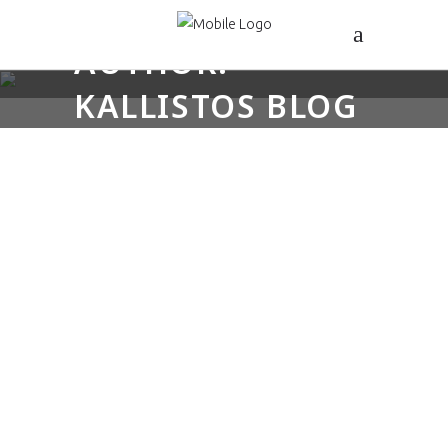
AUTHOR:
KALLISTOS BLOG
11 ΟΚΤΩΒΡΙΟΥ, 2018
ΤΙ ΑΚΡΙΒΩΣ ΕΙΝΑΙ Η
ΠΑΧΥΣΑΡΚΙΑ;
Παχυσαρκία είναι λοιπόν, η αύξηση
βάρους του ανθρώπινου σώματος,
όχι σε μυϊκή μάζα, αλλά σε λίπος.
Από την στιγμή που αυτή η αύξηση
βάρους, αρχίζει να επιβαρύνει την
λειτουργία κάποιων ζωτικών